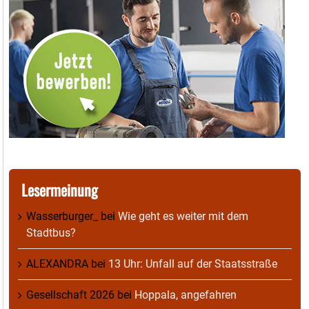
Lesermeinung
Wasserburger_
bei
Wie geht es weiter mit dem
Stadtbus?
ALEXANDRA
bei
13 Uhr: Unfall auf der Staatsstraße
Gesellschaft 2026
bei
Hoppala, angefahren