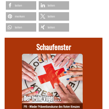
teilen
teilen
merken
teilen
teilen
teilen
Schaufenster