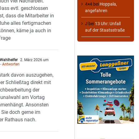
auch viel Nacharbeit.
4×4
bei
Hoppala,
Dass evtl. geschlossen
angefahren
ist, dass die Mitarbeiter in
Ruhe alles fertigmachen
J
bei
13 Uhr: Unfall
können, käme ja auch in
auf der Staatsstraße
Frage
Wahlhelfer
2. März 2026 um
- Antworten
 stark davon auszugehen,
er Schließtag direkt mit
chbearbeitung der
nalwahl am Vortag
menhängt. Ansonsten
 Sie doch gerne im
er Rathaus nach.