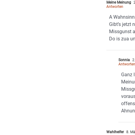
Meine Meinung
2
Antworten
A Wahnsinn
Gibt’s jetzt
Missgunst a
Do is zua u
Sonnia
2
Antworte
Ganz 
Meinun
Missgu
vorau
offens
Ahnung
Wahlhelfer
8. Mä