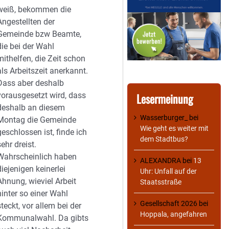
weiß, bekommen die
Angestellten der
Gemeinde bzw Beamte,
die bei der Wahl
mithelfen, die Zeit schon
als Arbeitszeit anerkannt.
Dass aber deshalb
vorausgesetzt wird, dass
Lesermeinung
deshalb an diesem
Wasserburger_
bei
Montag die Gemeinde
Wie geht es weiter mit
geschlossen ist, finde ich
dem Stadtbus?
sehr dreist.
Wahrscheinlich haben
ALEXANDRA
bei
13
diejenigen keinerlei
Uhr: Unfall auf der
Ahnung, wieviel Arbeit
Staatsstraße
hinter so einer Wahl
Gesellschaft 2026
bei
steckt, vor allem bei der
Hoppala, angefahren
Kommunalwahl. Da gibts