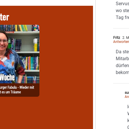
Servus
wo st
ter
Tag fr
Fritz
2. M
Antworte
Da ste
Mitarb
dürfen
beko
su
An