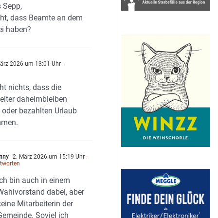
 Sepp,
eht, dass Beamte an dem
ei haben?
ärz 2026 um 13:01 Uhr
-
n
ht nichts, dass die
eiter daheimbleiben
 oder bezahlten Urlaub
mmen.
nny
2. März 2026 um 15:19 Uhr
-
tworten
Ich bin auch in einem
Wahlvorstand dabei, aber
keine Mitarbeiterin der
Gemeinde. Soviel ich