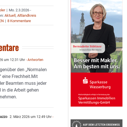
bler
|
Mo. 2.3.2026 -
en:
Aktuell
,
Altlandkreis
EN
|
8 Kommentare
ntare
26 um 12:31 Uhr
- Antworten
egenüber den „Normalen
 eine Frechheit.Mit
er Beamten muss jeder
 in die Arbeit gehen
 nehmen.
lazzo
2. März 2026 um 12:49 Uhr
-
n