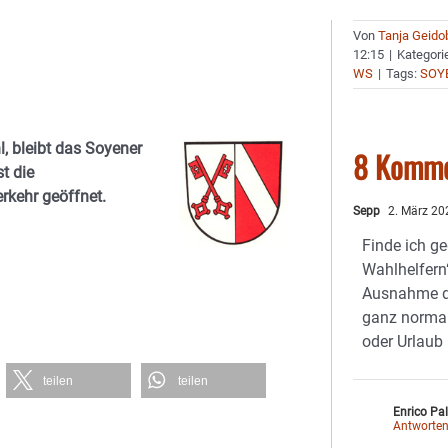
Von
Tanja Geido
12:15
|
Kategori
WS
|
Tags:
SOY
 bleibt das Soyener
8 Komme
t die
rkehr geöffnet.
Sepp
2. März 20
Finde ich g
Wahlhelfern“
Ausnahme d
ganz normal
oder Urlaub
teilen
teilen
Enrico Pa
Antworte