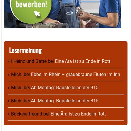
Lesermeinung
I.Heinz und Gatte
bei
Eine Ära ist zu Ende in Rott
Michl
bei
Ebbe im Rhein – grauebraune Fluten im Inn
Michl
bei
Ab Montag: Baustelle an der B15
Michl
bei
Ab Montag: Baustelle an der B15
Bäckereifreund
bei
Eine Ära ist zu Ende in Rott