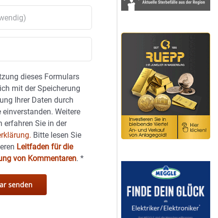
tzung dieses Formulars
sich mit der Speicherung
ung Ihrer Daten durch
 einverstanden. Weitere
 erfahren Sie in der
rklärung.
Bitte lesen Sie
seren
Leitfaden für die
hung von Kommentaren
.
*