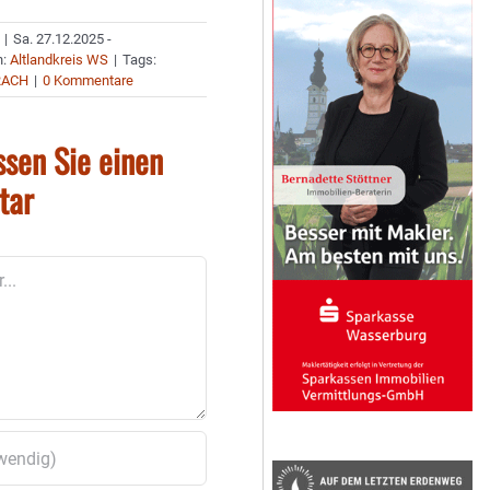
|
Sa. 27.12.2025 -
n:
Altlandkreis WS
|
Tags:
RACH
|
0 Kommentare
ssen Sie einen
tar