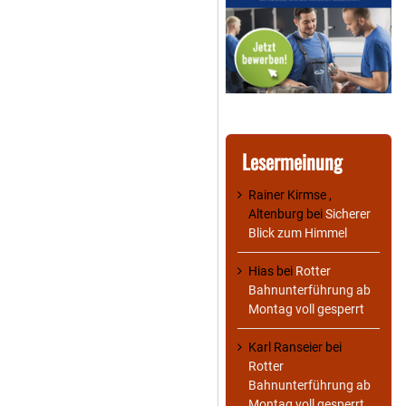
Lesermeinung
Rainer Kirmse ,
Altenburg
bei
Sicherer
Blick zum Himmel
Hias
bei
Rotter
Bahnunterführung ab
Montag voll gesperrt
Karl Ranseier
bei
Rotter
Bahnunterführung ab
Montag voll gesperrt