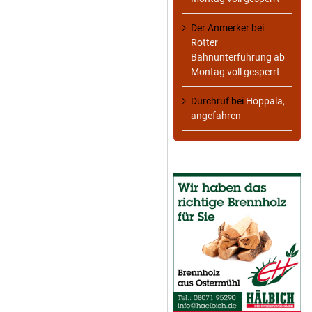
Der Anmerker
bei
Rotter
Bahnunterführung ab
Montag voll gesperrt
Durchruf
bei
Hoppala,
angefahren