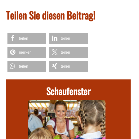
Teilen Sie diesen Beitrag!
teilen
teilen
merken
teilen
teilen
teilen
Schaufenster