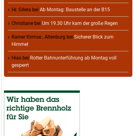
Hr. Gilera
bei
Ab Montag: Baustelle an der B15
Christiane
bei
Um 19.30 Uhr kam der große Regen
Rainer Kirmse , Altenburg
bei
Sicherer Blick zum
Himmel
Hias
bei
Rotter Bahnunterführung ab Montag voll
gesperrt