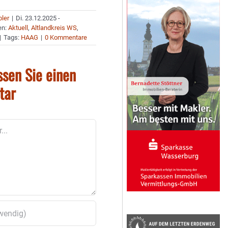
bler
|
Di. 23.12.2025 -
en:
Aktuell
,
Altlandkreis WS
,
|
Tags:
HAAG
|
0 Kommentare
ssen Sie einen
tar