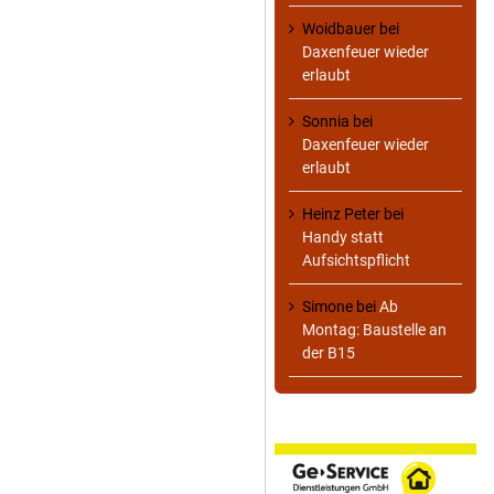
Woidbauer
bei
Daxenfeuer wieder
erlaubt
Sonnia
bei
Daxenfeuer wieder
erlaubt
Heinz Peter
bei
Handy statt
Aufsichtspflicht
Simone
bei
Ab
Montag: Baustelle an
der B15