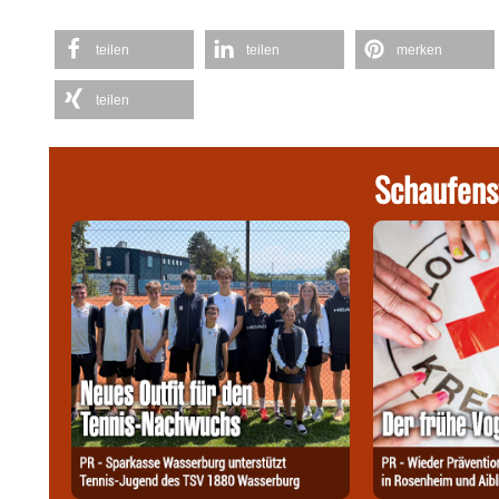
teilen
teilen
merken
teilen
Schaufens