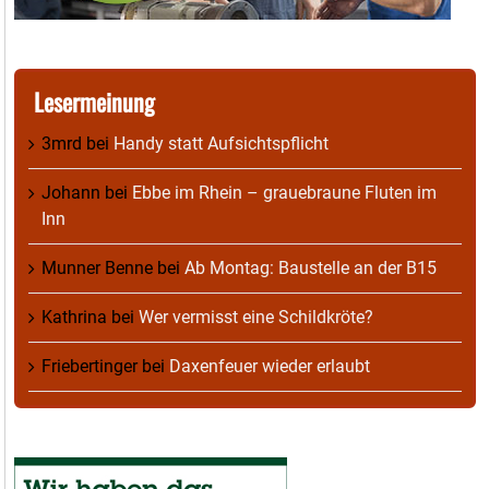
Lesermeinung
3mrd
bei
Handy statt Aufsichtspflicht
Johann
bei
Ebbe im Rhein – grauebraune Fluten im
Inn
Munner Benne
bei
Ab Montag: Baustelle an der B15
Kathrina
bei
Wer vermisst eine Schildkröte?
Friebertinger
bei
Daxenfeuer wieder erlaubt