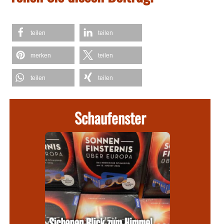
teilen
teilen
merken
teilen
teilen
teilen
Schaufenster