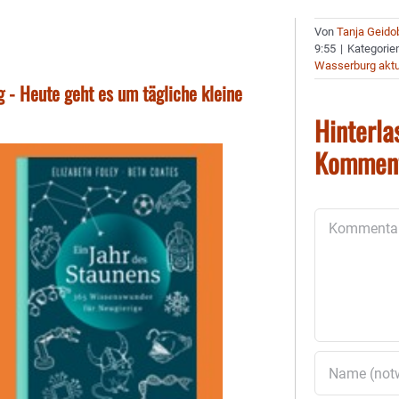
Von
Tanja Geido
9:55
|
Kategorie
Wasserburg aktu
 - Heute geht es um tägliche kleine
Hinterla
Kommen
Kommentar