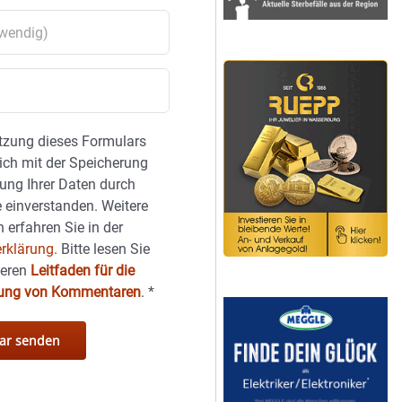
tzung dieses Formulars
sich mit der Speicherung
ung Ihrer Daten durch
 einverstanden. Weitere
 erfahren Sie in der
rklärung.
Bitte lesen Sie
seren
Leitfaden für die
hung von Kommentaren
.
*