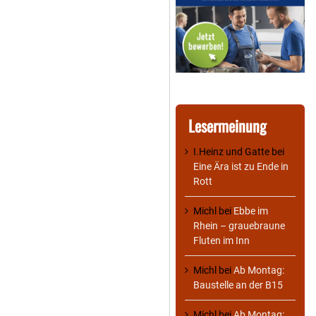
Lesermeinung
I.Heinz und Gatte
bei
Eine Ära ist zu Ende in
Rott
Michl
bei
Ebbe im
Rhein – grauebraune
Fluten im Inn
Michl
bei
Ab Montag:
Baustelle an der B15
Michl
bei
Ab Montag: