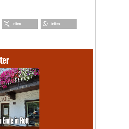
teilen
teilen
ter