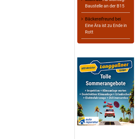
Baustelle an der B15
Bäckereifreund
bei
Eine Ära ist zu Ende in
Rott