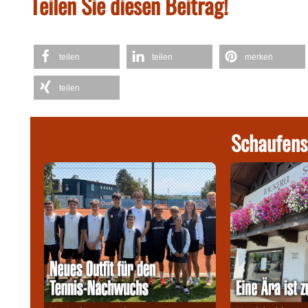
Teilen Sie diesen Beitrag!
teilen
teilen
merken
teilen
Schaufens