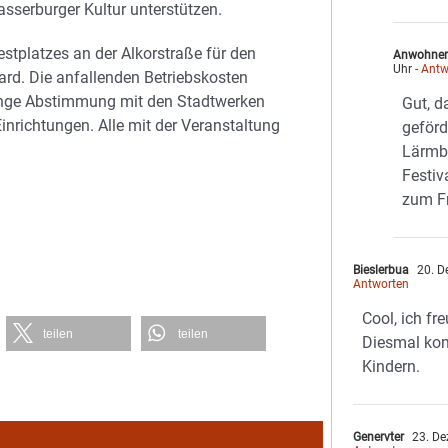
Wasserburger Kultur unterstützen.
stplatzes an der Alkorstraße für den
Anwohne
Uhr
- Antw
ard. Die anfallenden Betriebskosten
enge Abstimmung mit den Stadtwerken
Gut, d
richtungen. Alle mit der Veranstaltung
geförd
Lärmb
Festiv
zum Fr
Bieslerbua
20. D
Antworten
Cool, ich fr
teilen
teilen
Diesmal ko
Kindern.
Genervter
23. De