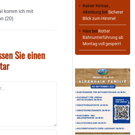
Rainer Kirmse ,
al komm ich mit
Altenburg
bei
Sicherer
n (20)
Blick zum Himmel
Hias
bei
Rotter
Bahnunterführung ab
Montag voll gesperrt
ssen Sie einen
tar