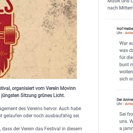
Musik und U
nach Mitter
Hof Herbe
Uhr
- Antw
War au
was da
für di
bunt 
wollen
sich s
tival, organisiert vom Verein Movinn
 jüngsten Sitzung grünes Licht.
Der Anme
Uhr
- Antw
gement des Vereins hervor. Auch habe
Sei fr
gut gelaufen oder noch ausbaufähig sei.
uns. W
a jam
 dass der Verein das Festival in diesem