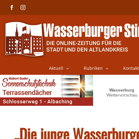
Skip
Facebook
Instagram
to
content
Aktuell
Rubriken
Kontakt
„Die junge Wasserburge