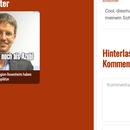
ter
Antworten
Cool, diesm
meinem Soh
Hinterla
Kommen
Kommentar