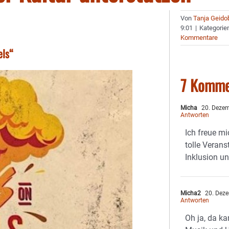
Von
Tanja Geido
9:01
|
Kategorie
Kommentare
els“
7 Komme
Micha
20. Dezem
Antworten
Ich freue mi
tolle Verans
Inklusion u
Micha2
20. Deze
Antworten
Oh ja, da k