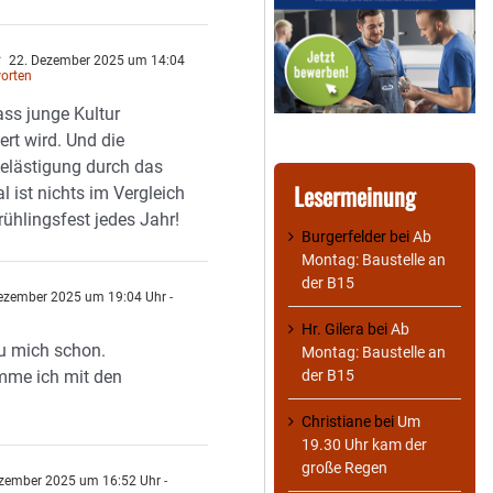
r
22. Dezember 2025 um 14:04
orten
ass junge Kultur
ert wird. Und die
elästigung durch das
Lesermeinung
al ist nichts im Vergleich
ühlingsfest jedes Jahr!
Burgerfelder
bei
Ab
Montag: Baustelle an
der B15
ezember 2025 um 19:04 Uhr
-
Hr. Gilera
bei
Ab
eu mich schon.
Montag: Baustelle an
der B15
mme ich mit den
Christiane
bei
Um
19.30 Uhr kam der
große Regen
zember 2025 um 16:52 Uhr
-