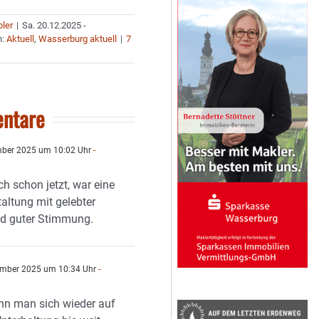
bler
|
Sa. 20.12.2025 -
n:
Aktuell
,
Wasserburg aktuell
|
7
ntare
ber 2025 um 10:02 Uhr
-
ch schon jetzt, war eine
taltung mit gelebter
nd guter Stimmung.
mber 2025 um 10:34 Uhr
-
ann man sich wieder auf