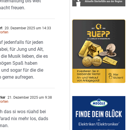
nterhaltung bis weit
nacht freuen.
rt
20. Dezember 2025 um 14:33
orten
f jedenfalls für jeden
bei, für Jung und Alt,
e die Musik lieben, die es
mögen Spaß haben
 und sogar für die die
o gerne aufregen.
rker
21. Dezember 2025 um 9:38
orten
oh das si wos rüahd bei
arad nix mehr los, dads
man.