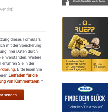
tzung dieses Formulars
sich mit der Speicherung
ung Ihrer Daten durch
 einverstanden. Weitere
 erfahren Sie in der
rklärung.
Bitte lesen Sie
seren
Leitfaden für die
hung von Kommentaren
.
*