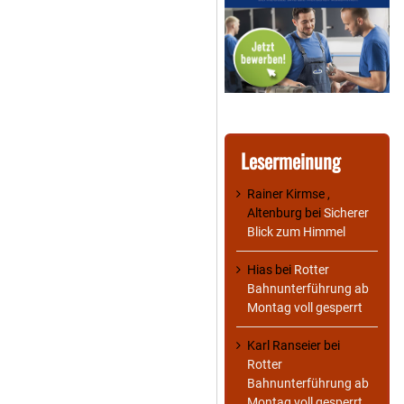
Lesermeinung
Rainer Kirmse ,
Altenburg
bei
Sicherer
Blick zum Himmel
Hias
bei
Rotter
Bahnunterführung ab
Montag voll gesperrt
Karl Ranseier
bei
Rotter
Bahnunterführung ab
Montag voll gesperrt