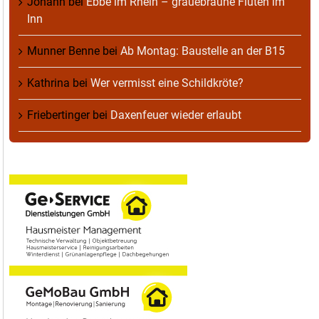
Johann
bei
Ebbe im Rhein – grauebraune Fluten im
Inn
Munner Benne
bei
Ab Montag: Baustelle an der B15
Kathrina
bei
Wer vermisst eine Schildkröte?
Friebertinger
bei
Daxenfeuer wieder erlaubt