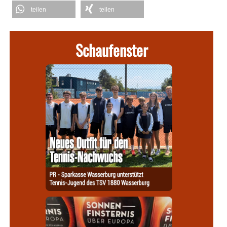
teilen
teilen
Schaufenster