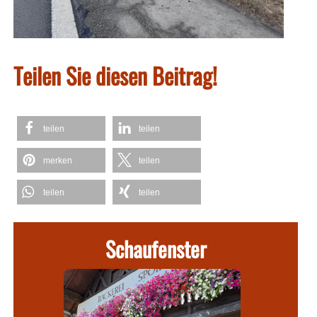
Teilen Sie diesen Beitrag!
teilen
teilen
merken
teilen
teilen
teilen
Schaufenster