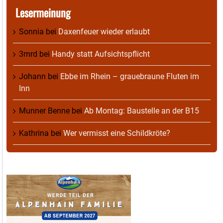
Lesermeinung
Sonnia
bei
Daxenfeuer wieder erlaubt
3mrd
bei
Handy statt Aufsichtspflicht
Johann
bei
Ebbe im Rhein – grauebraune Fluten im
Inn
Munner Benne
bei
Ab Montag: Baustelle an der B15
Kathrina
bei
Wer vermisst eine Schildkröte?