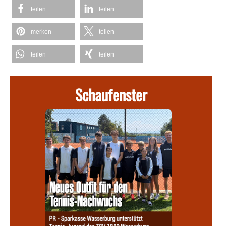
teilen
teilen
merken
teilen
teilen
teilen
Schaufenster