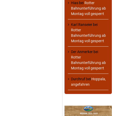
Hias
bei
Rotter
Bahnunterführung ab
Montag voll gesperrt
Karl Ranseier
bei
Rotter
Bahnunterführung ab
Montag voll gesperrt
Der Anmerker
bei
Rotter
Bahnunterführung ab
Montag voll gesperrt
Durchruf
bei
Hoppala,
angefahren