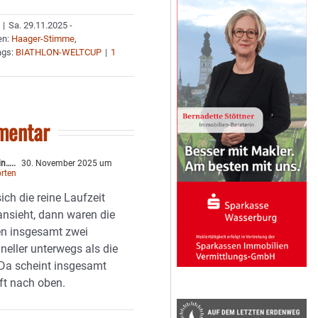
|
Sa. 29.11.2025 -
en:
Haager-Stimme
,
ags:
BIATHLON-WELTCUP
|
1
mentar
in…..
30. November 2025 um
rten
ch die reine Laufzeit
nsieht, dann waren die
n insgesamt zwei
neller unterwegs als die
Da scheint insgesamt
ft nach oben.