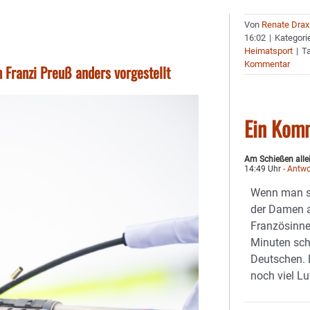
Von
Renate Drax
16:02
|
Kategori
Heimatsport
|
T
Kommentar
 Franzi Preuß anders vorgestellt
Ein Kom
Am Schießen alle
14:49 Uhr
- Antwo
Wenn man si
der Damen a
Französinne
Minuten sch
Deutschen. 
noch viel Lu