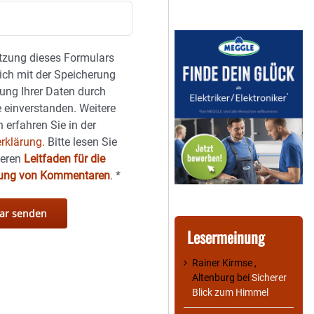
tzung dieses Formulars
sich mit der Speicherung
ung Ihrer Daten durch
 einverstanden. Weitere
 erfahren Sie in der
rklärung.
Bitte lesen Sie
seren
Leitfaden für die
hung von Kommentaren
.
*
Lesermeinung
Rainer Kirmse ,
Altenburg
bei
Sicherer
Blick zum Himmel