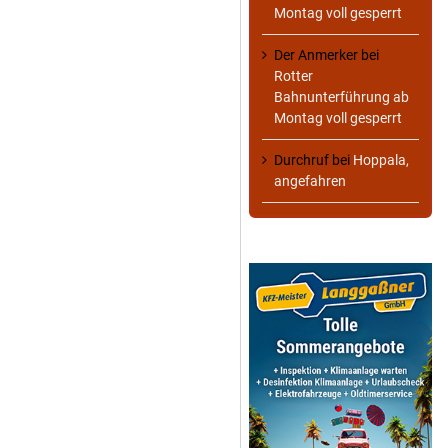
Montag voll gesperrt
Der Anmerker
bei
Rotter
Bahnunterführung ab
Montag voll gesperrt
Durchruf
bei
Hoppala,
angefahren