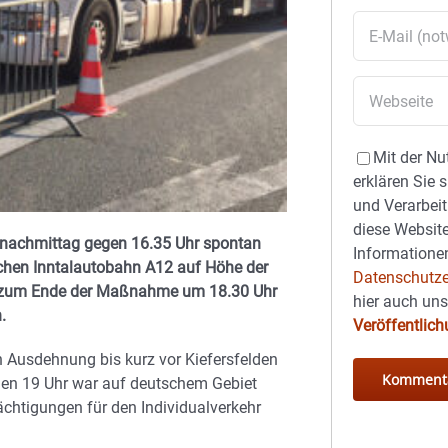
Mit der Nu
erklären Sie 
und Verarbeit
diese Website
tnachmittag gegen 16.35 Uhr spontan
Informationen
chen Inntalautobahn A12 auf Höhe der
Datenschutze
Bis zum Ende der Maßnahme um 18.30 Uhr
hier auch un
.
Veröffentlic
n Ausdehnung bis kurz vor Kiefersfelden
gen 19 Uhr war auf deutschem Gebiet
rächtigungen für den Individualverkehr