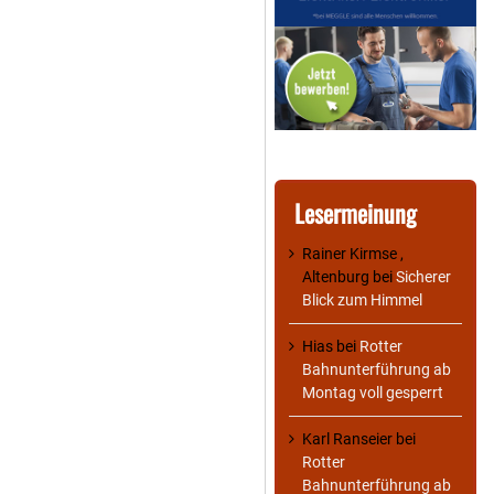
Lesermeinung
Rainer Kirmse ,
Altenburg
bei
Sicherer
Blick zum Himmel
Hias
bei
Rotter
Bahnunterführung ab
Montag voll gesperrt
Karl Ranseier
bei
Rotter
Bahnunterführung ab