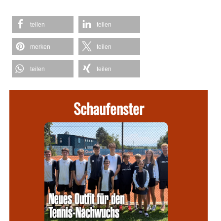
teilen
teilen
merken
teilen
teilen
teilen
Schaufenster