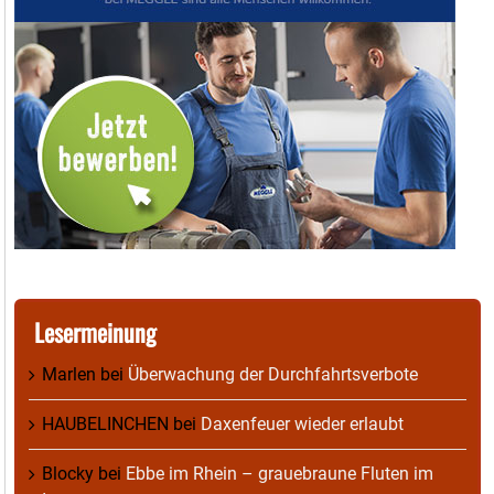
Lesermeinung
Marlen
bei
Überwachung der Durchfahrtsverbote
HAUBELINCHEN
bei
Daxenfeuer wieder erlaubt
Blocky
bei
Ebbe im Rhein – grauebraune Fluten im