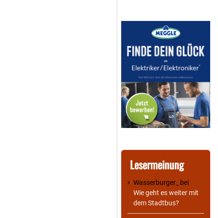
Lesermeinung
Wasserburger_
bei
Wie geht es weiter mit
dem Stadtbus?