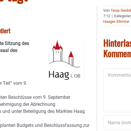
Von
Tanja Geido
7:12
|
Kategorie
Haager-Stimme
tiert
Hinterla
te Sitzung des
Kommen
saal des
Kommentar
r Teil“ vom 9.
ssten Beschlüsse vom 9. September
enehmigung der Abrechnung
es und unter Beteiligung des Marktes Haag
eplanten Budgets und Beschlussfassung zur