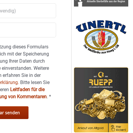
tzung dieses Formulars
sich mit der Speicherung
ung Ihrer Daten durch
 einverstanden. Weitere
 erfahren Sie in der
rklärung.
Bitte lesen Sie
seren
Leitfaden für die
hung von Kommentaren
.
*