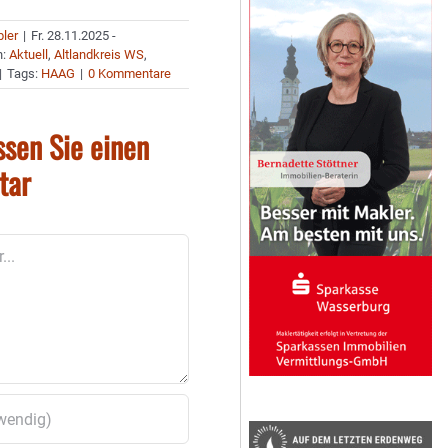
bler
|
Fr. 28.11.2025 -
n:
Aktuell
,
Altlandkreis WS
,
|
Tags:
HAAG
|
0 Kommentare
ssen Sie einen
tar