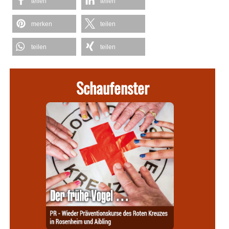
teilen
teilen
merken
teilen
teilen
teilen
Schaufenster