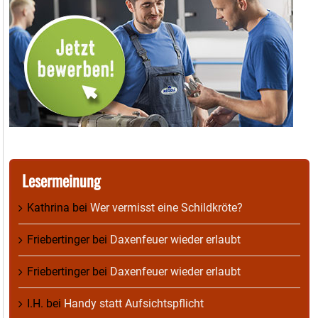
Lesermeinung
Kathrina
bei
Wer vermisst eine Schildkröte?
Friebertinger
bei
Daxenfeuer wieder erlaubt
Friebertinger
bei
Daxenfeuer wieder erlaubt
I.H.
bei
Handy statt Aufsichtspflicht