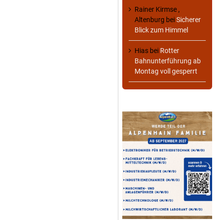
Rainer Kirmse ,
Altenburg
bei
Sicherer
Blick zum Himmel
Hias
bei
Rotter
Bahnunterführung ab
Montag voll gesperrt