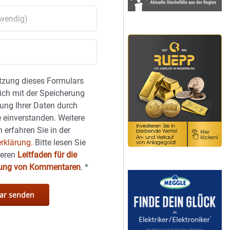
tzung dieses Formulars
sich mit der Speicherung
ung Ihrer Daten durch
 einverstanden. Weitere
 erfahren Sie in der
rklärung.
Bitte lesen Sie
seren
Leitfaden für die
hung von Kommentaren
.
*