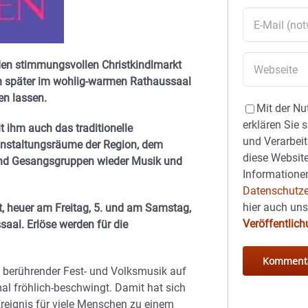
n stimmungsvollen Christkindlmarkt
ch später im wohlig-warmen Rathaussaal
en lassen.
Mit der Nu
erklären Sie 
t ihm auch das traditionelle
und Verarbeit
anstaltungsräume der Region, dem
diese Website
 und Gesangsgruppen wieder Musik und
Informationen
Datenschutze
hier auch un
t, heuer am Freitag, 5. und am Samstag,
Veröffentlic
aal. Erlöse werden für die
berührender Fest- und Volksmusik auf
mal fröhlich-beschwingt. Damit hat sich
Ereignis für viele Menschen zu einem