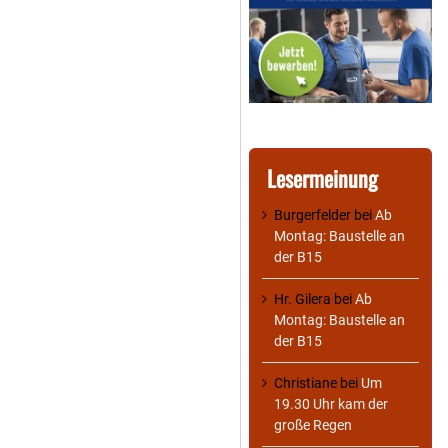
Lesermeinung
Burgerfelder
bei
Ab
Montag: Baustelle an
der B15
Hr. Gilera
bei
Ab
Montag: Baustelle an
der B15
Christiane
bei
Um
19.30 Uhr kam der
große Regen