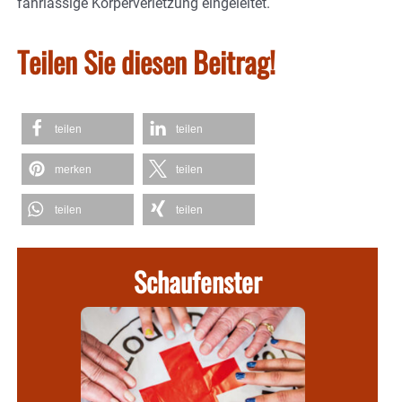
fahrlässige Körperverletzung eingeleitet.
Teilen Sie diesen Beitrag!
teilen
teilen
merken
teilen
teilen
teilen
Schaufenster