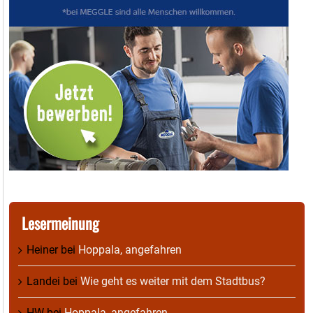
Lesermeinung
Heiner
bei
Hoppala, angefahren
Landei
bei
Wie geht es weiter mit dem Stadtbus?
HW
bei
Hoppala, angefahren