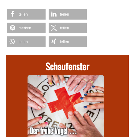
teilen
teilen
merken
teilen
teilen
teilen
Schaufenster