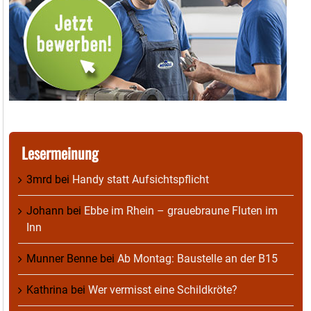
Lesermeinung
3mrd
bei
Handy statt Aufsichtspflicht
Johann
bei
Ebbe im Rhein – grauebraune Fluten im
Inn
Munner Benne
bei
Ab Montag: Baustelle an der B15
Kathrina
bei
Wer vermisst eine Schildkröte?