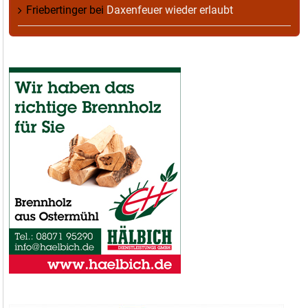
Friebertinger
bei
Daxenfeuer wieder erlaubt