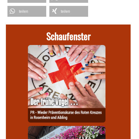
teilen
teilen
Schaufenster