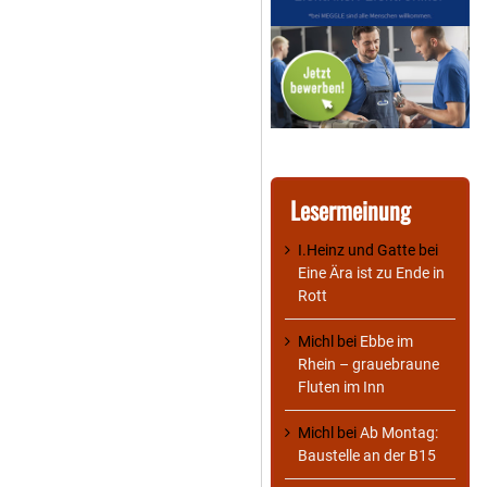
Lesermeinung
I.Heinz und Gatte
bei
Eine Ära ist zu Ende in
Rott
Michl
bei
Ebbe im
Rhein – grauebraune
Fluten im Inn
Michl
bei
Ab Montag:
Baustelle an der B15