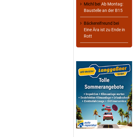
Michl
bei
Ab Montag:
Baustelle an der B15
Bäckereifreund
bei
Eine Ära ist zu Ende in
Rott