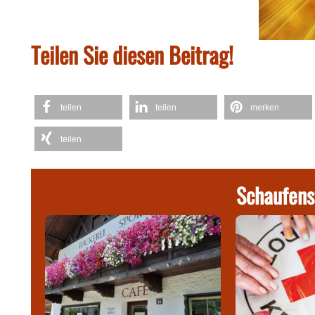
Teilen Sie diesen Beitrag!
teilen
teilen
merken
teilen
Schaufens