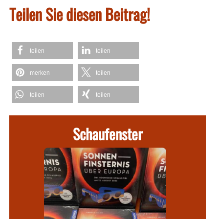
Teilen Sie diesen Beitrag!
teilen
teilen
merken
teilen
teilen
teilen
Schaufenster