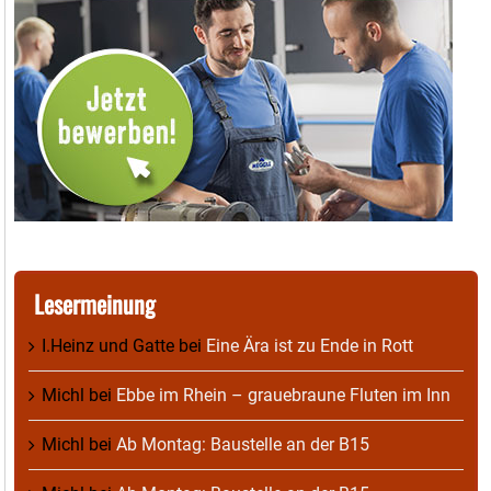
Lesermeinung
I.Heinz und Gatte
bei
Eine Ära ist zu Ende in Rott
Michl
bei
Ebbe im Rhein – grauebraune Fluten im Inn
Michl
bei
Ab Montag: Baustelle an der B15