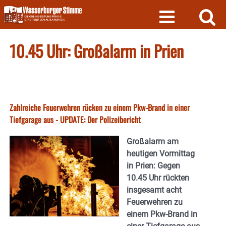
Skip
to
content
10.45 Uhr: Großalarm in Prien
Zahlreiche Feuerwehren rücken zu einem Pkw-Brand in einer
Tiefgarage aus - UPDATE: Der Polizeibericht
Großalarm am
heutigen Vormittag
in Prien: Gegen
10.45 Uhr rückten
insgesamt acht
Feuerwehren zu
einem Pkw-Brand in