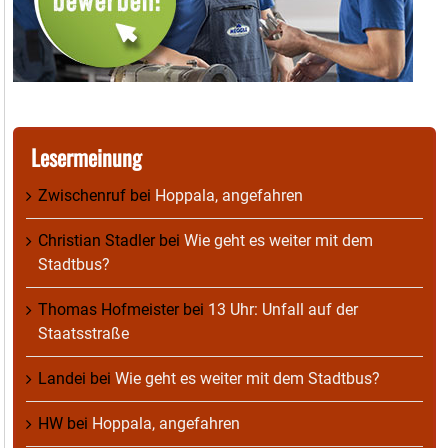
Lesermeinung
Zwischenruf
bei
Hoppala, angefahren
Christian Stadler
bei
Wie geht es weiter mit dem
Stadtbus?
Thomas Hofmeister
bei
13 Uhr: Unfall auf der
Staatsstraße
Landei
bei
Wie geht es weiter mit dem Stadtbus?
HW
bei
Hoppala, angefahren