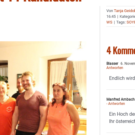
Von
Tanja Geido
16:45
|
Kategori
WS
|
Tags:
SOY
4 Komme
Blasser
6. Novem
Antworten
Endlich wird
Manfred Ambach
- Antworten
Ein Hoch der
Ihr österrei