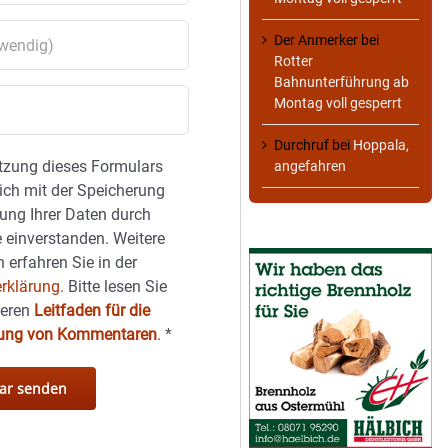
Der Anmerker
bei
Rotter
Bahnunterführung ab
Montag voll gesperrt
Durchruf
bei
Hoppala,
tzung dieses Formulars
angefahren
sich mit der Speicherung
ung Ihrer Daten durch
 einverstanden. Weitere
 erfahren Sie in der
rklärung.
Bitte lesen Sie
seren
Leitfaden für die
hung von Kommentaren
.
*