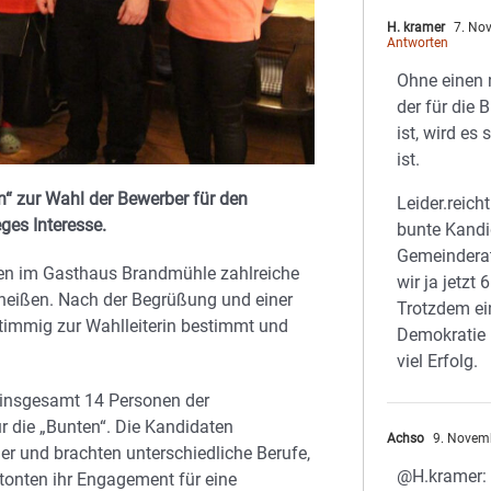
H. kramer
7. No
Antworten
Ohne einen 
der für die 
ist, wird es
ist.
“ zur Wahl der Bewerber für den
Leider.reicht
es Interesse.
bunte Kandi
Gemeindera
ten im Gasthaus Brandmühle zahlreiche
wir ja jetzt 
 heißen. Nach der Begrüßung und einer
Trotzdem ei
timmig zur Wahlleiterin bestimmt und
Demokratie
viel Erfolg.
h insgesamt 14 Personen der
 die „Bunten“. Die Kandidaten
Achso
9. Novem
der und brachten unterschiedliche Berufe,
@H.kramer:
tonten ihr Engagement für eine