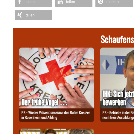
teilen
teilen
merken
teilen
Schaufens