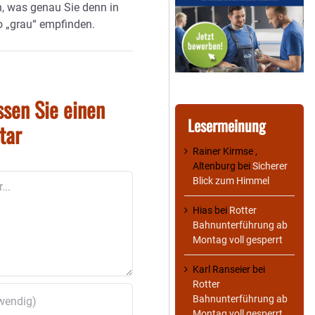
n, was genau Sie denn in
o „grau“ empfinden.
ssen Sie einen
Lesermeinung
tar
Rainer Kirmse ,
Altenburg
bei
Sicherer
Blick zum Himmel
Hias
bei
Rotter
Bahnunterführung ab
Montag voll gesperrt
Karl Ranseier
bei
Rotter
Bahnunterführung ab
Montag voll gesperrt