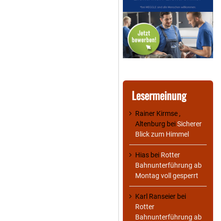
Lesermeinung
Rainer Kirmse ,
Altenburg
bei
Sicherer
Blick zum Himmel
Hias
bei
Rotter
Bahnunterführung ab
Montag voll gesperrt
Karl Ranseier
bei
Rotter
Bahnunterführung ab