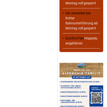
Montag voll gesperrt
Der Anmerker
bei
Rotter
Bahnunterführung ab
Montag voll gesperrt
Durchruf
bei
Hoppala,
angefahren