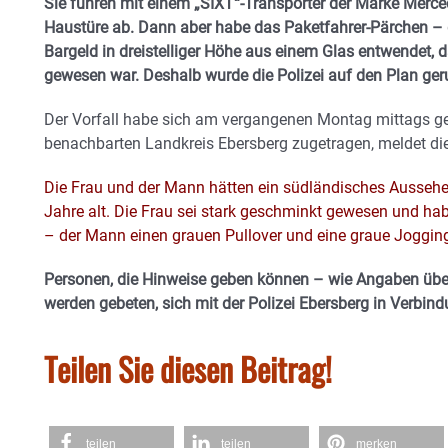
Sie fuhren mit einem „SIXT“-Transporter der Marke Merced
Haustüre ab. Dann aber habe das Paketfahrer-Pärchen –
Bargeld in dreistelliger Höhe aus einem Glas entwendet, da
gewesen war. Deshalb wurde die Polizei auf den Plan ger
Der Vorfall habe sich am vergangenen Montag mittags g
benachbarten Landkreis Ebersberg zugetragen, meldet di
Die Frau und der Mann hätten ein südländisches Ausseh
Jahre alt. Die Frau sei stark geschminkt gewesen und h
– der Mann einen grauen Pullover und eine graue Joggin
Personen, die Hinweise geben können – wie Angaben übe
werden gebeten, sich mit der Polizei Ebersberg in Verbind
Teilen Sie diesen Beitrag!
teilen
teilen
merken