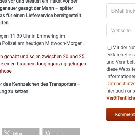
es vor und stellten ein Paket vor der
 genauer gesagt der Mann – später
s für einen Lieferservice bereitgestellt
ufen.
egen 11.30 Uhr in Emmering im
e Polizei am heutigen Mittwoch-Morgen.
Mit der Nu
erklären Sie 
en gehabt und seien zwischen 20 und 25
und Verarbeit
abe einen braunen Jogginganzug getragen
diese Website
ghose.
Informationen
Datenschutze
r das Kennzeichen des Transporters –
hier auch un
ung zu setzen.
Veröffentlic
teilen
teilen