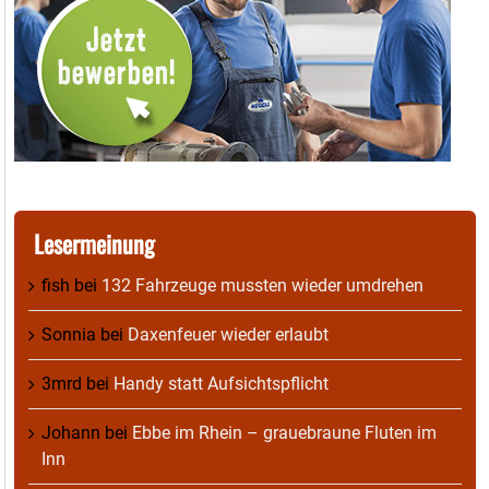
Lesermeinung
fish
bei
132 Fahrzeuge mussten wieder umdrehen
Sonnia
bei
Daxenfeuer wieder erlaubt
3mrd
bei
Handy statt Aufsichtspflicht
Johann
bei
Ebbe im Rhein – grauebraune Fluten im
Inn