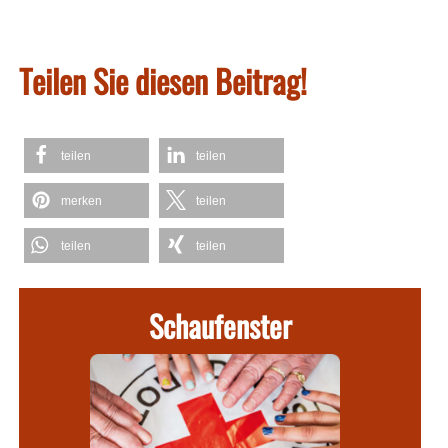
Teilen Sie diesen Beitrag!
teilen
teilen
merken
teilen
teilen
teilen
Schaufenster