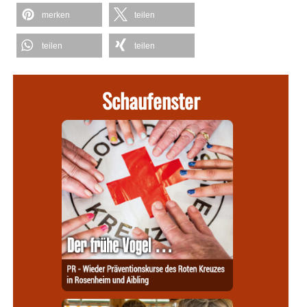
merken
teilen
teilen
teilen
Schaufenster