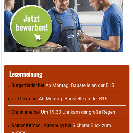
Lesermeinung
Burgerfelder
bei
Ab Montag: Baustelle an der B15
Hr. Gilera
bei
Ab Montag: Baustelle an der B15
Christiane
bei
Um 19.30 Uhr kam der große Regen
Rainer Kirmse , Altenburg
bei
Sicherer Blick zum
Himmel