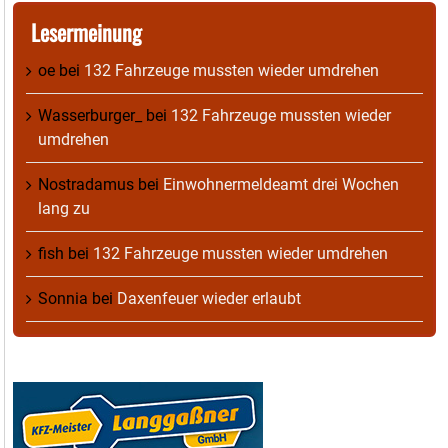
Lesermeinung
oe
bei
132 Fahrzeuge mussten wieder umdrehen
Wasserburger_
bei
132 Fahrzeuge mussten wieder
umdrehen
Nostradamus
bei
Einwohnermeldeamt drei Wochen
lang zu
fish
bei
132 Fahrzeuge mussten wieder umdrehen
Sonnia
bei
Daxenfeuer wieder erlaubt