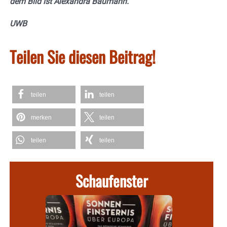
dem Bild ist Alexandra Baumann.
UWB
Teilen Sie diesen Beitrag!
teilen
teilen
merken
teilen
teilen
teilen
Schaufenster