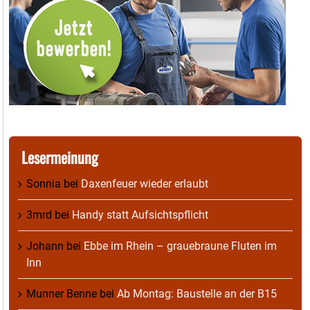
Lesermeinung
Sonnia
bei
Daxenfeuer wieder erlaubt
3mrd
bei
Handy statt Aufsichtspflicht
Johann
bei
Ebbe im Rhein – grauebraune Fluten im
Inn
Munner Benne
bei
Ab Montag: Baustelle an der B15