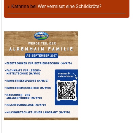
Kathrina
bei
Wer vermisst eine Schildkröte?