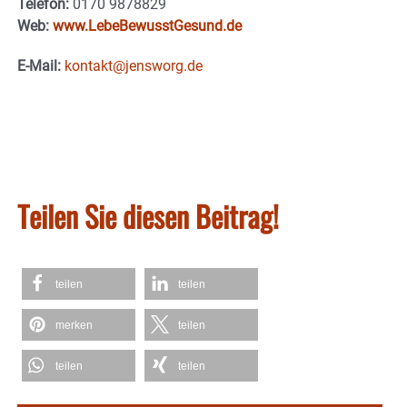
Telefon:
0170 9878829
Web:
www.LebeBewusstGesund.de
E-Mail:
kontakt@jensworg.de
Teilen Sie diesen Beitrag!
teilen
teilen
merken
teilen
teilen
teilen