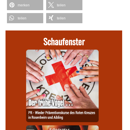
merken
teilen
teilen
teilen
Schaufenster