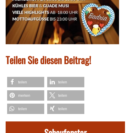
Teilen Sie diesen Beitrag!
teilen
teilen
merken
teilen
teilen
teilen
Schaufenster