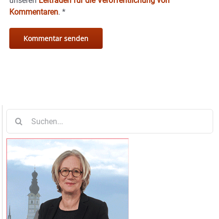
unseren
Leitfaden für die Veröffentlichung von
Kommentaren
.
*
Suche
nach: