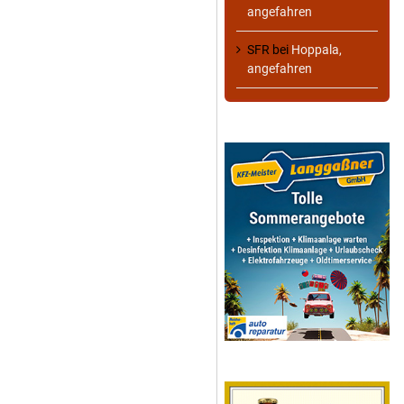
angefahren
SFR
bei
Hoppala,
angefahren