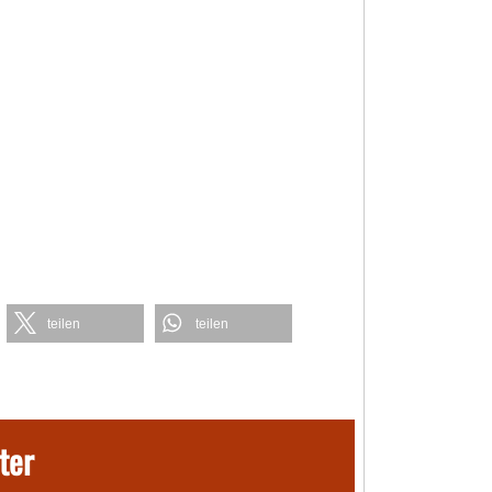
teilen
teilen
ter