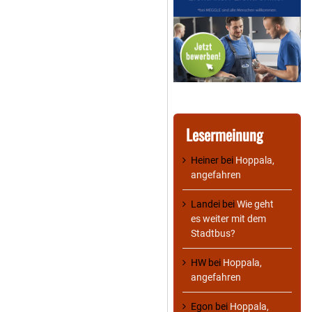
Lesermeinung
Heiner
bei
Hoppala,
angefahren
Landei
bei
Wie geht
es weiter mit dem
Stadtbus?
HW
bei
Hoppala,
angefahren
Egon
bei
Hoppala,