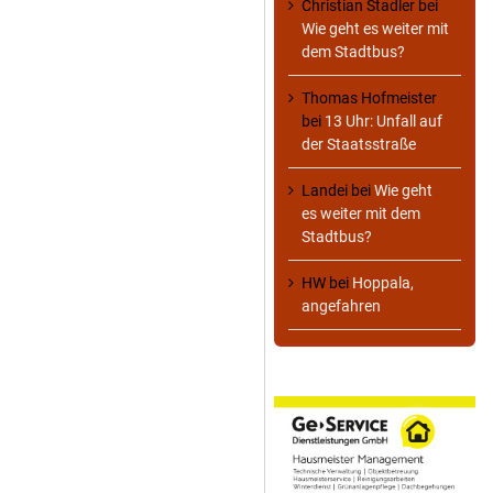
Christian Stadler
bei
Wie geht es weiter mit
dem Stadtbus?
Thomas Hofmeister
bei
13 Uhr: Unfall auf
der Staatsstraße
Landei
bei
Wie geht
es weiter mit dem
Stadtbus?
HW
bei
Hoppala,
angefahren