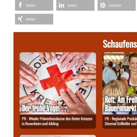
teilen
teilen
merken
teilen
Schaufens