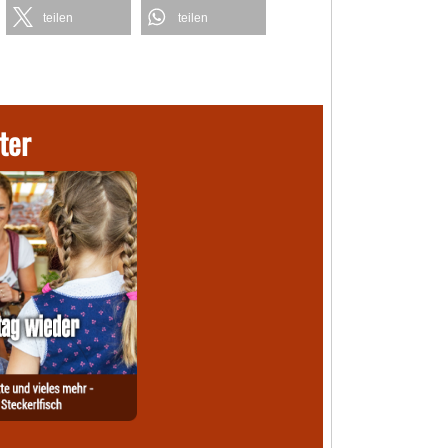
teilen
teilen
ter