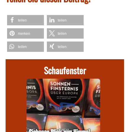
teilen
teilen
merken
teilen
teilen
teilen
Schaufenster