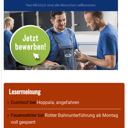
Lesermeinung
Durchruf
bei
Hoppala, angefahren
Feuerwehrler
bei
Rotter Bahnunterführung ab Montag
voll gesperrt