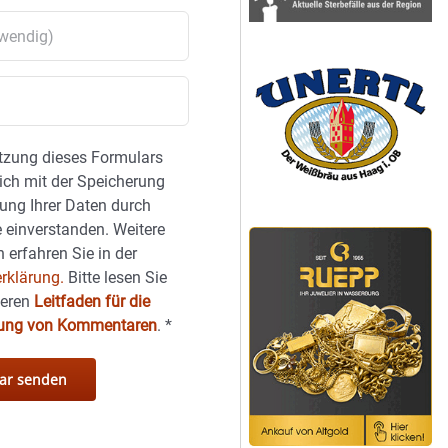
tzung dieses Formulars
sich mit der Speicherung
ung Ihrer Daten durch
 einverstanden. Weitere
 erfahren Sie in der
rklärung.
Bitte lesen Sie
seren
Leitfaden für die
hung von Kommentaren
.
*