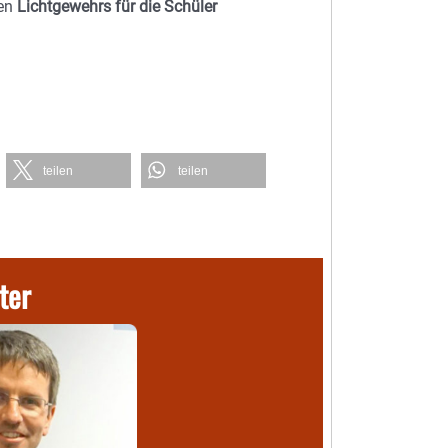
ren
Lichtgewehrs für die Schüler
teilen
teilen
ter