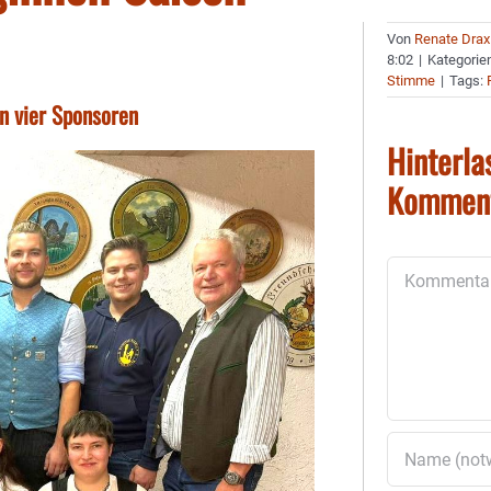
Von
Renate Drax
8:02
|
Kategorie
Stimme
|
Tags:
n vier Sponsoren
Hinterla
Kommen
Kommentar