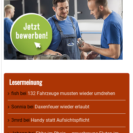
Lesermeinung
fish
bei
132 Fahrzeuge mussten wieder umdrehen
Sonnia
bei
Daxenfeuer wieder erlaubt
3mrd
bei
Handy statt Aufsichtspflicht