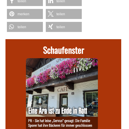
teilen
teilen
merken
teilen
teilen
teilen
Schaufenster