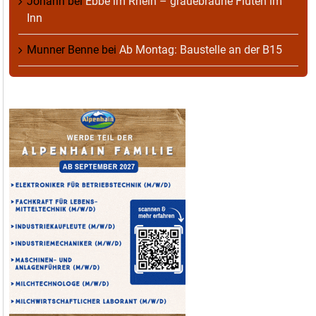
Johann
bei
Ebbe im Rhein – grauebraune Fluten im
Inn
Munner Benne
bei
Ab Montag: Baustelle an der B15