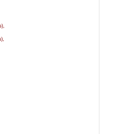
),
),