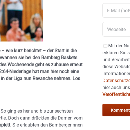
Mit der Nu
ie kurz berichtet – der Start in die
erklären Sie 
gewannen sie bei den Bamberg Baskets
und Verarbeit
ndes Wochenende geht es zuhause erneut
diese Website
2:64-Niederlage hat man hier noch eine
Informationen
 in der Liga nun Revanche nehmen. Los
Datenschutze
hier auch un
Veröffentlic
 So ging es her und bis zur sechsten
artie. Doch dann drückten die Damen vom
plett.
Sie erlaubten den Bambergerinnen