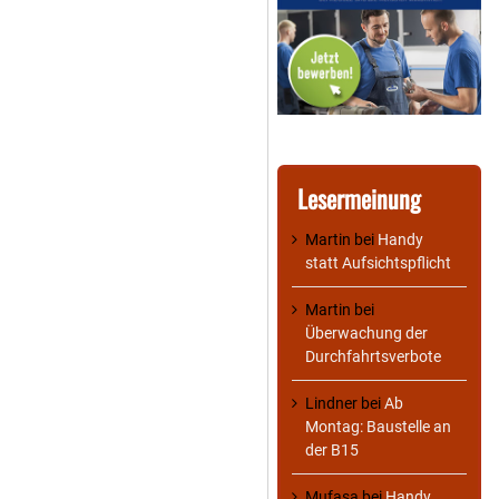
Lesermeinung
Martin
bei
Handy
statt Aufsichtspflicht
Martin
bei
Überwachung der
Durchfahrtsverbote
Lindner
bei
Ab
Montag: Baustelle an
der B15
Mufasa
bei
Handy