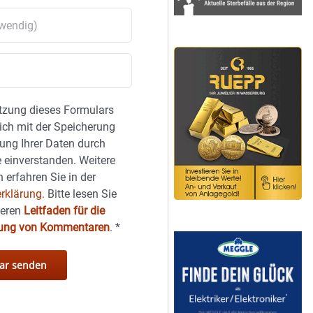
tzung dieses Formulars
sich mit der Speicherung
ung Ihrer Daten durch
 einverstanden. Weitere
 erfahren Sie in der
rklärung.
Bitte lesen Sie
seren
Leitfaden für die
hung von Kommentaren
.
*