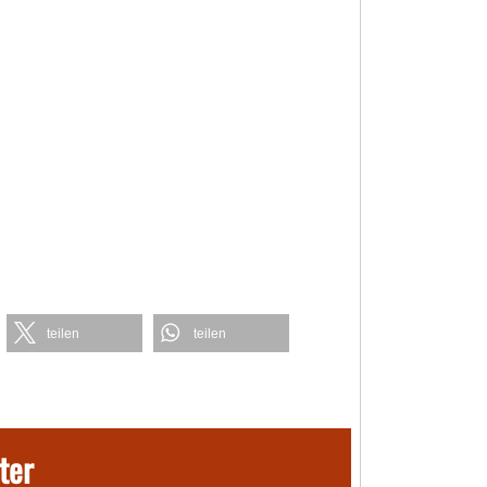
teilen
teilen
ter