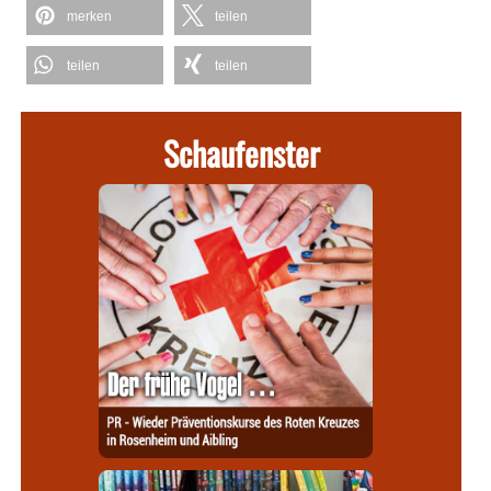
merken
teilen
teilen
teilen
Schaufenster