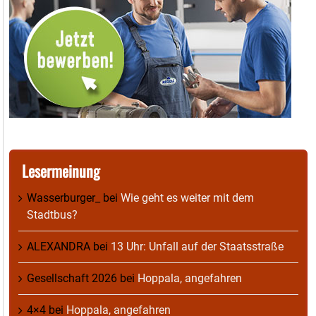
Lesermeinung
Wasserburger_
bei
Wie geht es weiter mit dem
Stadtbus?
ALEXANDRA
bei
13 Uhr: Unfall auf der Staatsstraße
Gesellschaft 2026
bei
Hoppala, angefahren
4×4
bei
Hoppala, angefahren