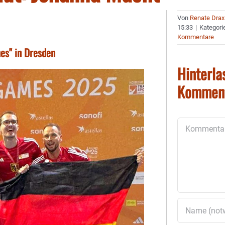
Von
Renate Drax
15:33
|
Kategori
Kommentare
es" in Dresden
Hinterla
Kommen
Kommentar