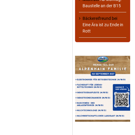
Baustelle an der B15
Bäckereifreund
bei
Eine Ära ist zu Ende in
Rott