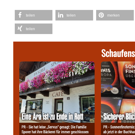
teilen
teilen
merken
teilen
Schaufens