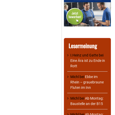
Lesermeinung
I.Heinz und Gatte
bei
Eine Ära ist zu Ende in
Rott
Michl
bei
Ebbe im
Rhein – grauebraune
Fluten im Inn
Michl
bei
Ab Montag:
Baustelle an der B15
Michl
bei
Ab Montag: