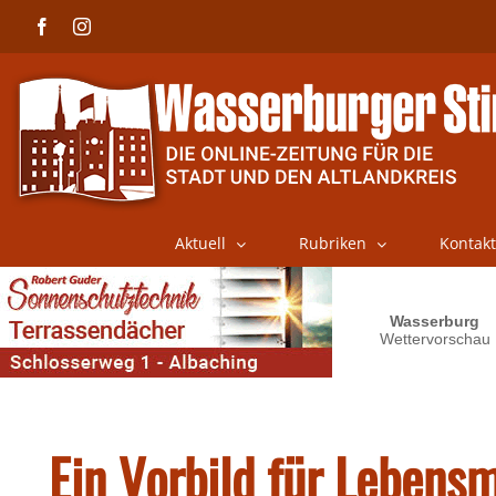
Skip
Facebook
Instagram
to
content
Aktuell
Rubriken
Kontakt
Ein Vorbild für Lebens