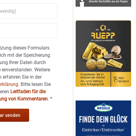
tzung dieses Formulars
sich mit der Speicherung
ung Ihrer Daten durch
 einverstanden. Weitere
 erfahren Sie in der
rklärung.
Bitte lesen Sie
seren
Leitfaden für die
hung von Kommentaren
.
*