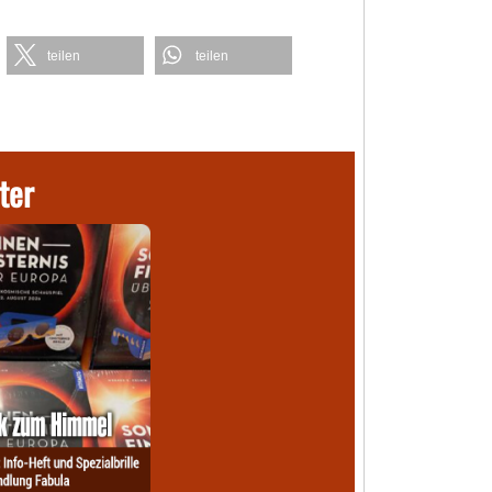
teilen
teilen
ter