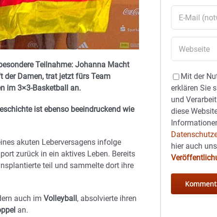
z besondere Teilnahme: Johanna Macht
t der Damen, trat jetzt fürs Team
Mit der Nu
n im 3×3-Basketball an.
erklären Sie 
und Verarbeit
Geschichte ist ebenso beeindruckend wie
diese Website
Informationen
Datenschutze
eines akuten Leberversagens infolge
hier auch un
ort zurück in ein aktives Leben. Bereits
Veröffentlic
splantierte teil und sammelte dort ihre
dern auch im
Volleyball
, absolvierte ihren
oppel
an.