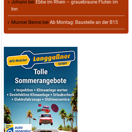
Johann
bei
Ebbe im Rhein – grauebraune Fluten im
Inn
Munner Benne
bei
Ab Montag: Baustelle an der B15