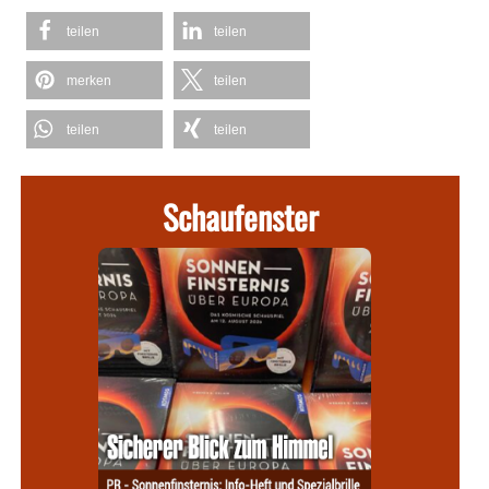
teilen
teilen
merken
teilen
teilen
teilen
Schaufenster