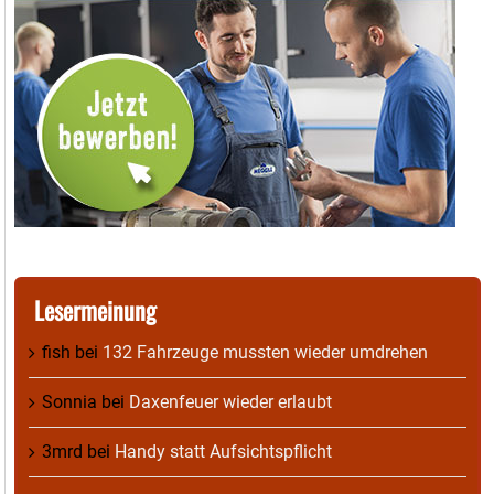
Lesermeinung
fish
bei
132 Fahrzeuge mussten wieder umdrehen
Sonnia
bei
Daxenfeuer wieder erlaubt
3mrd
bei
Handy statt Aufsichtspflicht