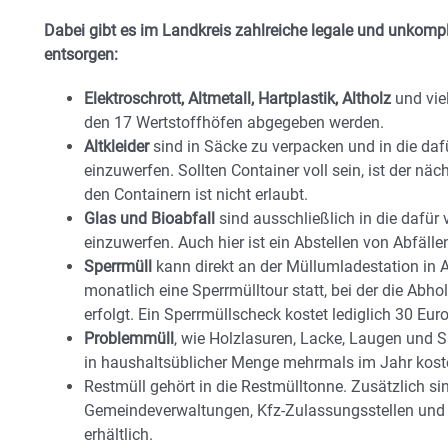
Dabei gibt es im Landkreis zahlreiche legale und unkompli
entsorgen:
Elektroschrott, Altmetall, Hartplastik, Altholz
und vie
den 17 Wertstoffhöfen abgegeben werden.
Altkleider
sind in Säcke zu verpacken und in die daf
einzuwerfen. Sollten Container voll sein, ist der nä
den Containern ist nicht erlaubt.
Glas und Bioabfall
sind ausschließlich in die dafür
einzuwerfen. Auch hier ist ein Abstellen von Abfäll
Sperrmüll
kann direkt an der Müllumladestation in
monatlich eine Sperrmülltour statt, bei der die Ab
erfolgt. Ein Sperrmüllscheck kostet lediglich 30 Euro
Problemmüll
, wie Holzlasuren, Lacke, Laugen und
in haushaltsüblicher Menge mehrmals im Jahr kost
Restmüll gehört in die Restmülltonne. Zusätzlich sin
Gemeindeverwaltungen, Kfz-Zulassungsstellen und 
erhältlich.