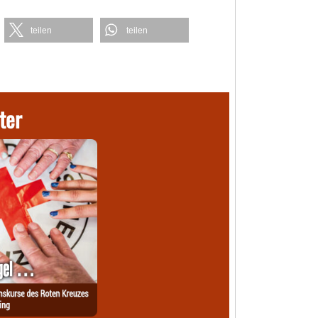
teilen
teilen
ter