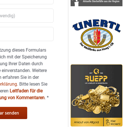
tzung dieses Formulars
sich mit der Speicherung
ung Ihrer Daten durch
 einverstanden. Weitere
 erfahren Sie in der
rklärung.
Bitte lesen Sie
seren
Leitfaden für die
hung von Kommentaren
.
*