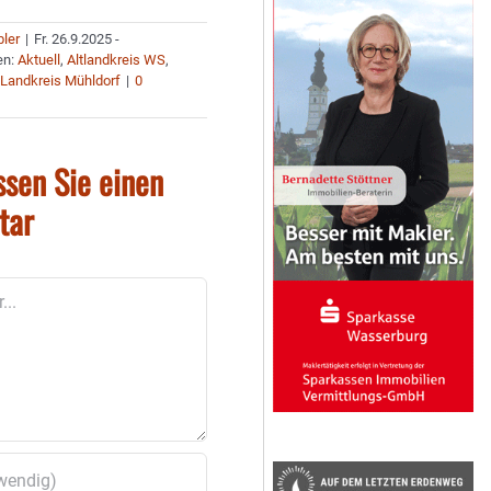
bler
|
Fr. 26.9.2025 -
en:
Aktuell
,
Altlandkreis WS
,
,
Landkreis Mühldorf
|
0
ssen Sie einen
tar