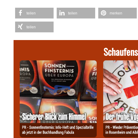
teilen
teilen
merken
teilen
Schaufens