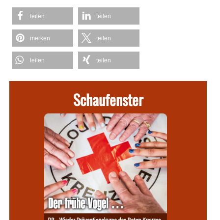
teilen
teilen
merken
teilen
teilen
teilen
Schaufenster