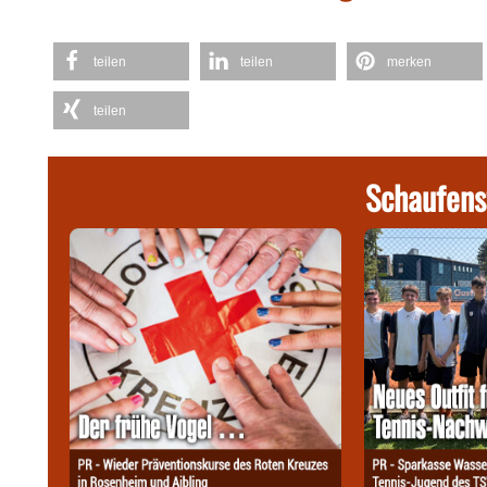
teilen
teilen
merken
teilen
Schaufens