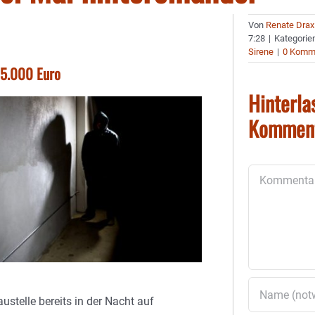
Von
Renate Drax
7:28
|
Kategorie
Sirene
|
0 Komm
 5.000 Euro
Hinterla
Kommen
Kommentar
austelle bereits in der Nacht auf