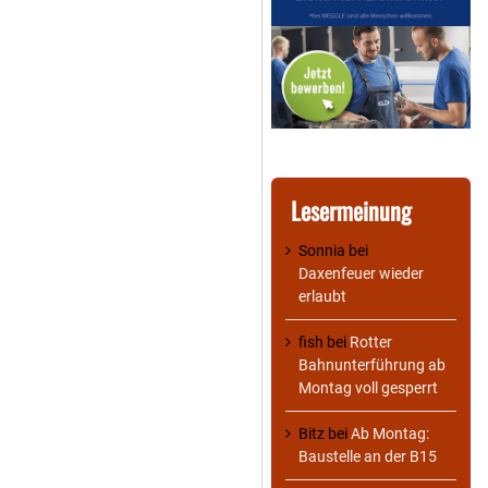
Lesermeinung
Sonnia
bei
Daxenfeuer wieder
erlaubt
fish
bei
Rotter
Bahnunterführung ab
Montag voll gesperrt
Bitz
bei
Ab Montag:
Baustelle an der B15