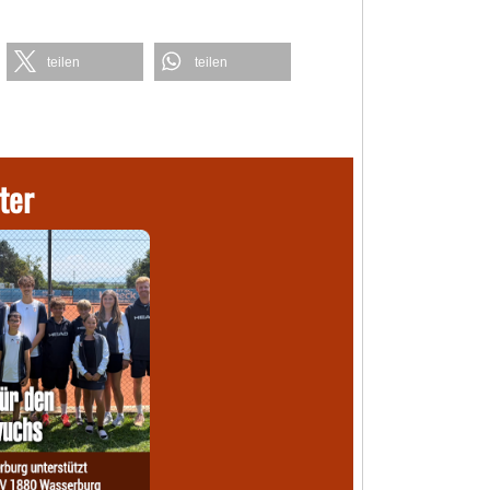
teilen
teilen
ter