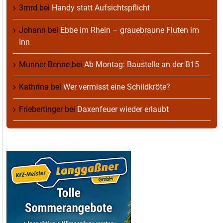
3mrd
bei
Handy statt Aufsichtspflicht
Johann
bei
Ebbe im Rhein – grauebraune Fluten im
Inn
Munner Benne
bei
Ab Montag: Baustelle an der B15
Kathrina
bei
Wer vermisst eine Schildkröte?
Friebertinger
bei
Daxenfeuer wieder erlaubt