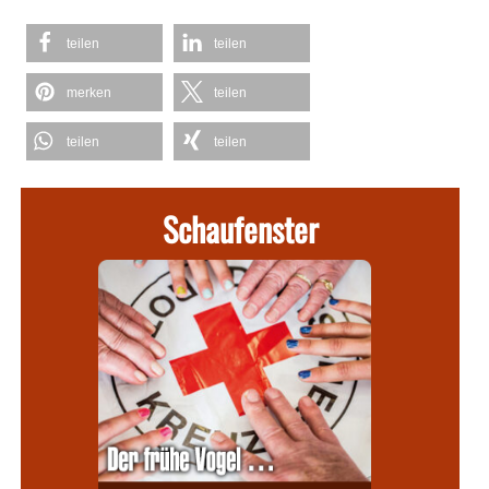
teilen
teilen
merken
teilen
teilen
teilen
Schaufenster